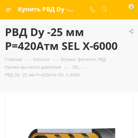
0
Купить РВД Dу -25 мм Р=420Атм SEL X-6000 — ООО «ГИДРАМАКС»
РВД Dу -25 мм
Р=420Атм SEL X-6000
—
—
—
Главная
Каталог
Втулки, фитинги, РВД
—
—
Рукава высокого давления
SEL
РВД Dу -25 мм Р=420Атм SEL X-6000