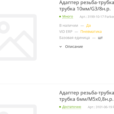
Адаптер резьба-трубка 
трубка 10мм/G3/8н.р.
Много
Арт.: 3199-10-17 Parke
В наличии
—
Да
VID ERP
—
Пневматика
Базовая единица
—
шт
Описание
Адаптер резьба-трубка
трубка 6мм/M5x0,8н.р.
Достаточно
Арт.: 3101-06-19 