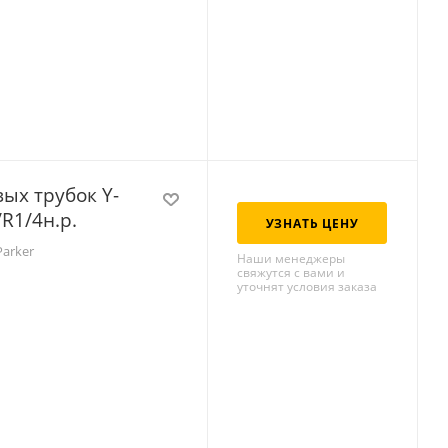
ых трубок Y-
R1/4н.р.
УЗНАТЬ ЦЕНУ
Parker
Наши менеджеры
свяжутся с вами и
уточнят условия заказа