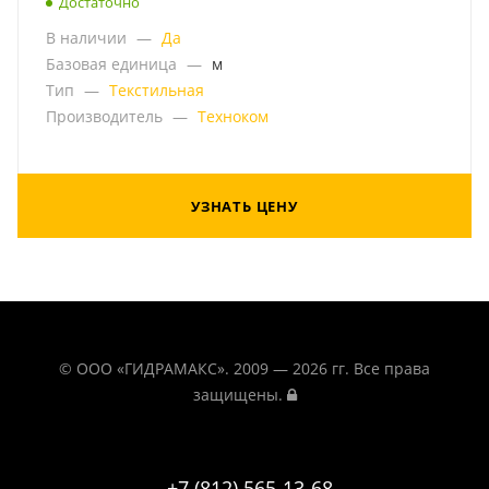
Достаточно
В наличии
—
Да
Базовая единица
—
м
Тип
—
Текстильная
Производитель
—
Техноком
УЗНАТЬ ЦЕНУ
© ООО «ГИДРАМАКС». 2009 — 2026 гг. Все права
защищены.
+7 (812) 565-13-68