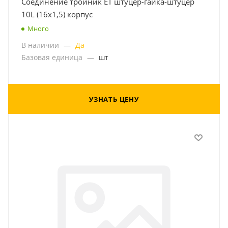
Соединение тройник ET штуцер-гайка-штуцер
10L (16x1,5) корпус
Много
В наличии
—
Да
Базовая единица
—
шт
УЗНАТЬ ЦЕНУ