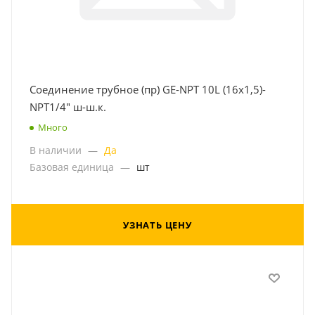
Соединение трубное (пр) GE-NPT 10L (16x1,5)-
NPT1/4" ш-ш.к.
Много
В наличии
—
Да
Базовая единица
—
шт
УЗНАТЬ ЦЕНУ