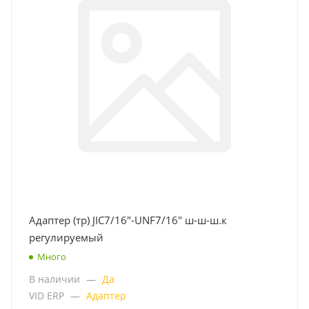
Адаптер (тр) JIC7/16"-UNF7/16" ш-ш-ш.к
регулируемый
Много
В наличии
—
Да
VID ERP
—
Адаптер