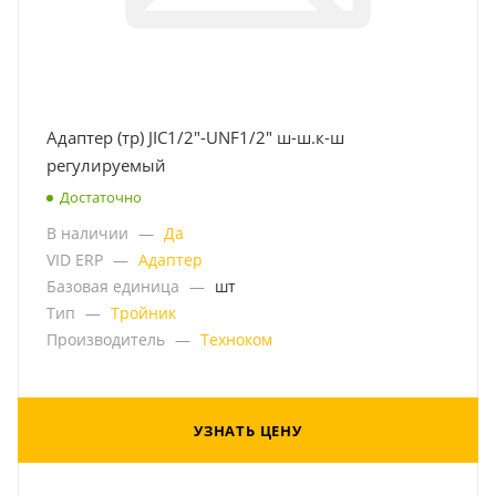
Адаптер (тр) JIC1/2"-UNF1/2" ш-ш.к-ш
регулируемый
Достаточно
В наличии
—
Да
VID ERP
—
Адаптер
Базовая единица
—
шт
Тип
—
Тройник
Производитель
—
Техноком
УЗНАТЬ ЦЕНУ