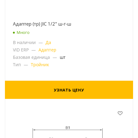
Адаптер (тр) JIC 1/2" ш-г-ш
Много
В наличии
—
Да
VID ERP
—
Адаптер
Базовая единица
—
шт
Тип
—
Тройник
УЗНАТЬ ЦЕНУ