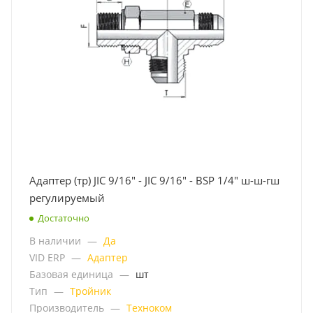
Адаптер (тр) JIC 9/16" - JIC 9/16" - BSP 1/4" ш-ш-гш
регулируемый
Достаточно
В наличии
—
Да
VID ERP
—
Адаптер
Базовая единица
—
шт
Тип
—
Тройник
Производитель
—
Техноком