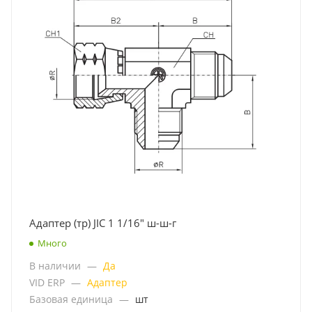
Адаптер (тр) JIC 1 1/16" ш-ш-г
Много
В наличии
—
Да
VID ERP
—
Адаптер
Базовая единица
—
шт