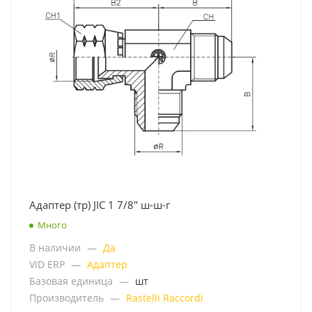
Адаптер (тр) JIC 1 7/8" ш-ш-г
Много
В наличии
—
Да
VID ERP
—
Адаптер
Базовая единица
—
шт
Производитель
—
Rastelli Raccordi