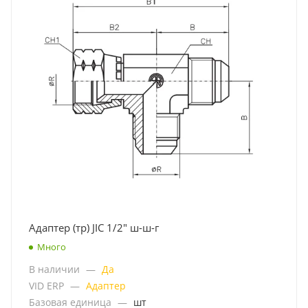
Адаптер (тр) JIC 1/2" ш-ш-г
Много
В наличии
—
Да
VID ERP
—
Адаптер
Базовая единица
—
шт