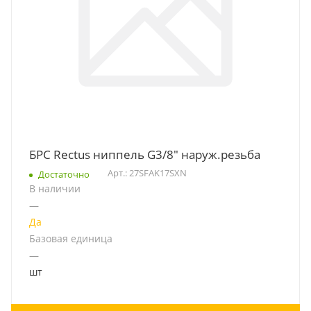
БРС Rectus ниппель G3/8" наруж.резьба
Арт.: 27SFAK17SXN
Достаточно
В наличии
—
Да
Базовая единица
—
шт