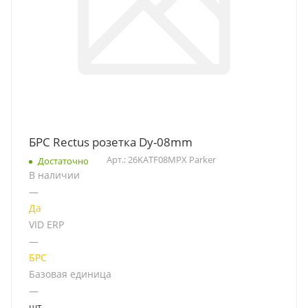
БРС Rectus розетка Dy-08mm
Арт.: 26KATF08MPX Parker
Достаточно
В наличии
—
Да
VID ERP
—
БРС
Базовая единица
—
шт