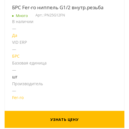
БРС Fer-ro ниппель G1/2 внутр.резьба
Арт.: PN25G12FN
Много
В наличии
—
Да
VID ERP
—
БРС
Базовая единица
—
шт
Производитель
—
Fer-ro
УЗНАТЬ ЦЕНУ