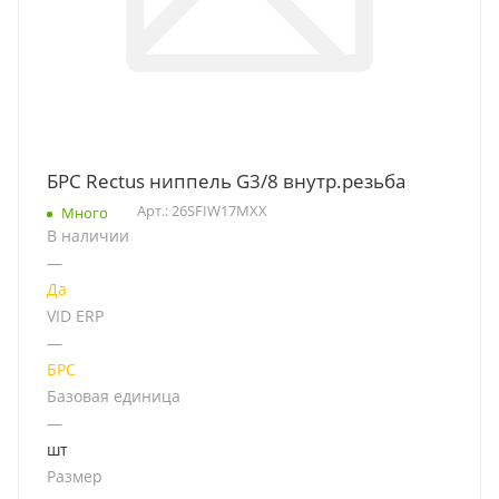
БРС Rectus ниппель G3/8 внутр.резьба
Арт.: 26SFIW17MXX
Много
В наличии
—
Да
VID ERP
—
БРС
Базовая единица
—
шт
Размер