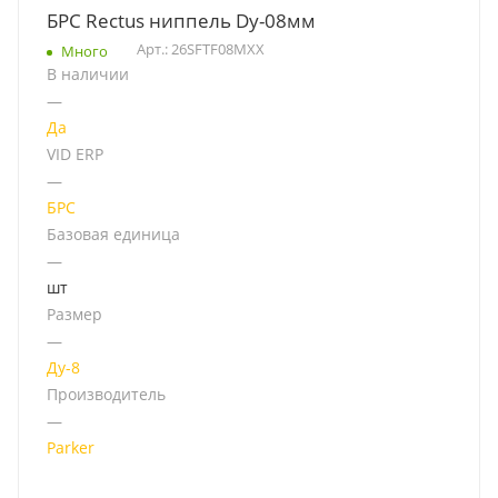
БРС Rectus ниппель Dy-08мм
Арт.: 26SFTF08MXX
Много
В наличии
—
Да
VID ERP
—
БРС
Базовая единица
—
шт
Размер
—
Ду-8
Производитель
—
Parker