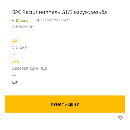
БРС Rectus ниппель G1/2 наруж.резьба
Арт.: 26SFAW21MXX
Много
В наличии
—
Да
VID ERP
—
БРС
Базовая единица
—
шт
УЗНАТЬ ЦЕНУ