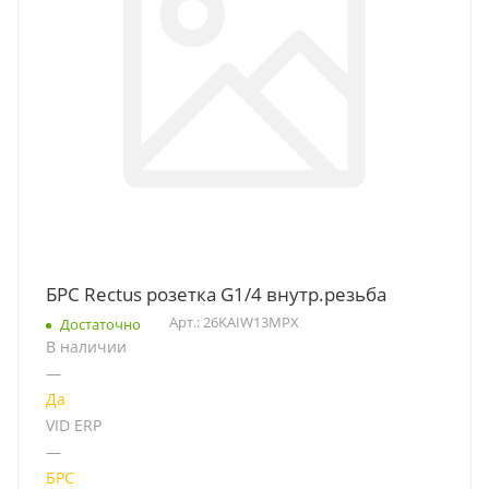
БРС Rectus розетка G1/4 внутр.резьба
Арт.: 26KAIW13MPX
Достаточно
В наличии
—
Да
VID ERP
—
БРС