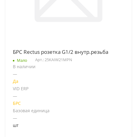
БРС Rectus розетка G1/2 внутр.резьба
Арт.: 25KAIW21MPN
Мало
В наличии
—
Да
VID ERP
—
БРС
Базовая единица
—
шт