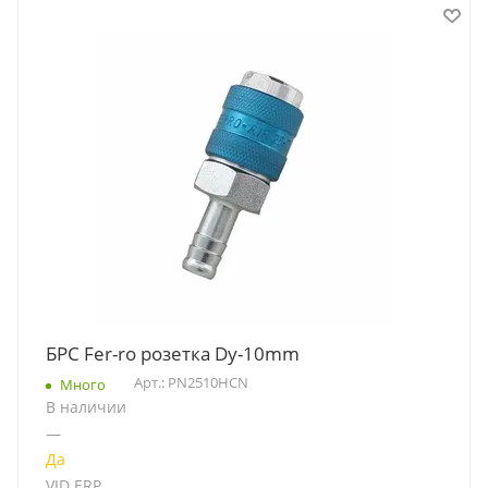
БРС Fer-ro розетка Dy-10mm
Арт.: PN2510HCN
Много
В наличии
—
Да
VID ERP