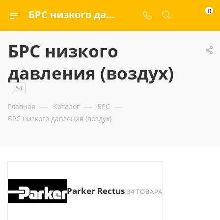
0
БРС низкого давления (воздух) — ООО «ГИДРАМАКС»
БРС низкого
давления (воздух)
54
—
—
—
Главная
Каталог
БРС
БРС низкого давления (воздух)
Parker Rectus
34 ТОВАРА