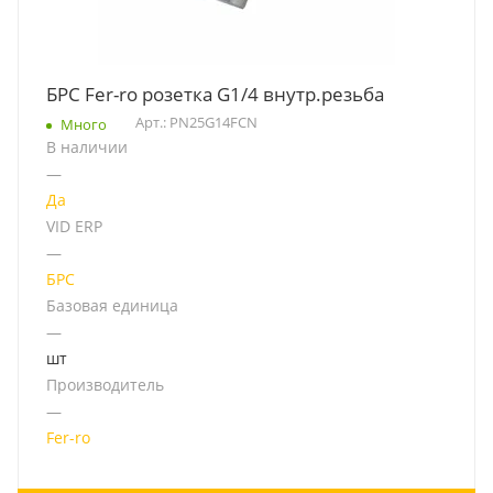
БРС Fer-ro розетка G1/4 внутр.резьба
Арт.: PN25G14FCN
Много
В наличии
—
Да
VID ERP
—
БРС
Базовая единица
—
шт
Производитель
—
Fer-ro