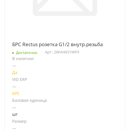
БРС Rectus розетка G1/2 внутр.резьба
Арт.: 26KAIW21MPX
Достаточно
В наличии
—
Да
VID ERP
—
БРС
Базовая единица
—
шт
Размер
—