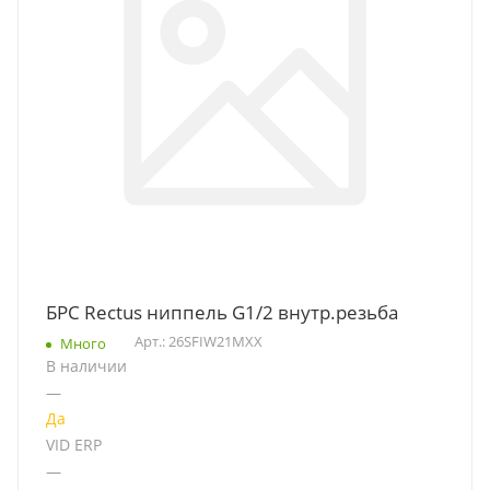
БРС Rectus ниппель G1/2 внутр.резьба
Арт.: 26SFIW21MXX
Много
В наличии
—
Да
VID ERP
—