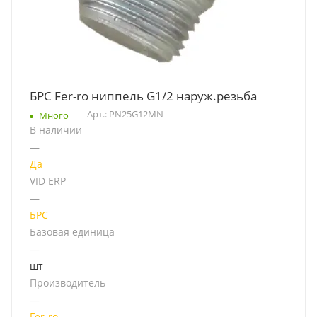
БРС Fer-ro ниппель G1/2 наруж.резьба
Арт.: PN25G12MN
Много
В наличии
—
Да
VID ERP
—
БРС
Базовая единица
—
шт
Производитель
—
Fer-ro