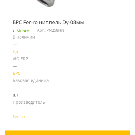
БРС Fer-ro ниппель Dy-08мм
Арт.: PN258HN
Много
В наличии
—
Да
VID ERP
—
БРС
Базовая единица
—
шт
Производитель
—
Fer-ro