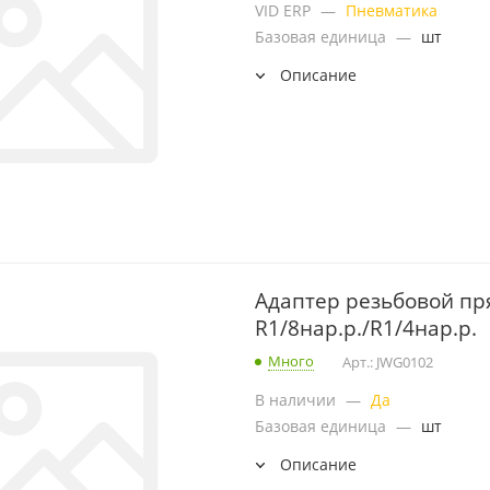
VID ERP
—
Пневматика
Базовая единица
—
шт
Описание
Адаптер резьбовой пр
R1/8нар.р./R1/4нар.р.
Много
Арт.: JWG0102
В наличии
—
Да
Базовая единица
—
шт
Описание