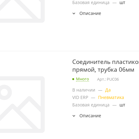
Базовая единица
—
шт
Описание
Соединитель пластико
прямой, трубка 06мм
Много
Арт.: PUC06
В наличии
—
Да
VID ERP
—
Пневматика
Базовая единица
—
шт
Описание