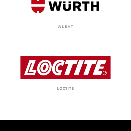
WURHT
LOCTITE