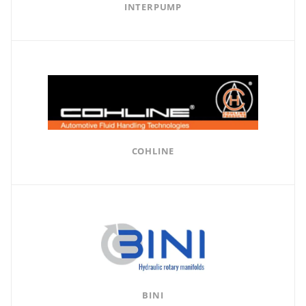
INTERPUMP
COHLINE
BINI