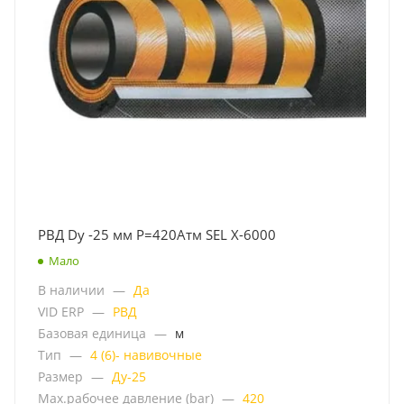
РВД Dу -25 мм Р=420Атм SEL X-6000
Мало
В наличии
—
Да
VID ERP
—
РВД
Базовая единица
—
м
Тип
—
4 (6)- навивочные
Размер
—
Ду-25
Мах.рабочее давление (bar)
—
420