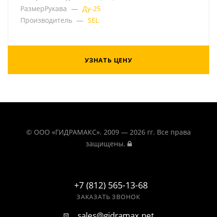
РазмерРукава
—
Ду-25
Производитель
—
SEL
УЗНАТЬ ЦЕНУ
© ООО «ГИДРАМАКС». 2009 — 2026 гг. Все права
защищены.
+7 (812) 565-13-68
ЗАКАЗАТЬ ЗВОНОК
sales@gidramax.net