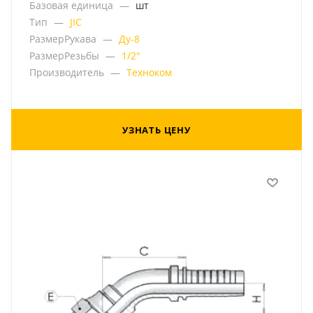
Базовая единица
—
шт
Тип
—
JIC
РазмерРукава
—
Ду-8
РазмерРезьбы
—
1/2"
Производитель
—
Техноком
УЗНАТЬ ЦЕНУ