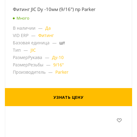
Фитинг JIC Dy -10мм (9/16") пр Parker
Много
В наличии
—
Да
VID ERP
—
Фитинг
Базовая единица
—
шт
Тип
—
JIC
РазмерРукава
—
Ду-10
РазмерРезьбы
—
9/16"
Производитель
—
Parker
УЗНАТЬ ЦЕНУ