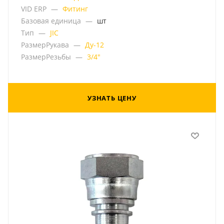
VID ERP
—
Фитинг
Базовая единица
—
шт
Тип
—
JIC
РазмерРукава
—
Ду-12
РазмерРезьбы
—
3/4"
УЗНАТЬ ЦЕНУ