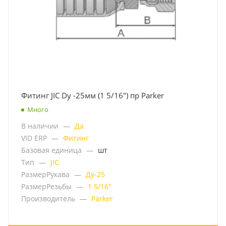
Фитинг JIC Dy -25мм (1 5/16") пр Parker
Много
В наличии
—
Да
VID ERP
—
Фитинг
Базовая единица
—
шт
Тип
—
JIC
РазмерРукава
—
Ду-25
РазмерРезьбы
—
1 5/16"
Производитель
—
Parker