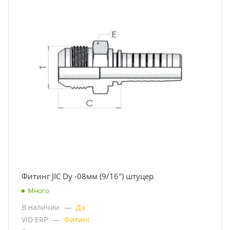
Фитинг JIC Dу -08мм (9/16") штуцер
Много
В наличии
—
Да
VID ERP
—
Фитинг