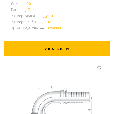
Угол
—
90
Тип
—
JIC
РазмерРукава
—
Ду-10
РазмерРезьбы
—
3/4"
Производитель
—
Техноком
УЗНАТЬ ЦЕНУ