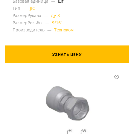
Базовая единица
—
шт
Тип
—
JIC
РазмерРукава
—
Ду-8
РазмерРезьбы
—
9/16"
Производитель
—
Техноком
УЗНАТЬ ЦЕНУ