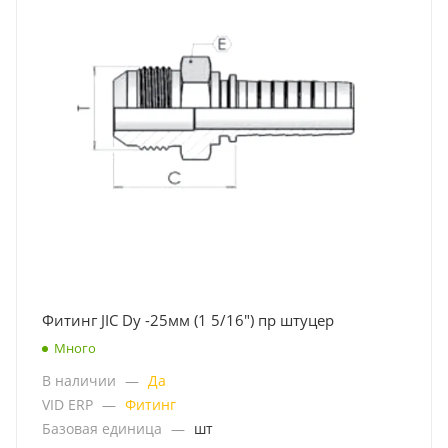
Фитинг JIC Dу -25мм (1 5/16") пр штуцер
Много
В наличии
—
Да
VID ERP
—
Фитинг
Базовая единица
—
шт