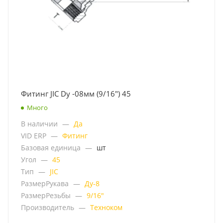
Фитинг JIC Dу -08мм (9/16") 45
Много
В наличии
—
Да
VID ERP
—
Фитинг
Базовая единица
—
шт
Угол
—
45
Тип
—
JIC
РазмерРукава
—
Ду-8
РазмерРезьбы
—
9/16"
Производитель
—
Техноком