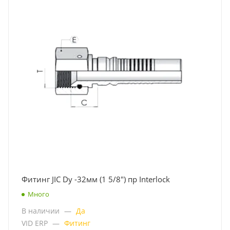
Фитинг JIC Dу -32мм (1 5/8") пр Interlock
Много
В наличии
—
Да
VID ERP
—
Фитинг