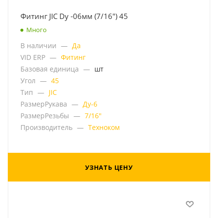
Фитинг JIC Dу -06мм (7/16") 45
Много
В наличии
—
Да
VID ERP
—
Фитинг
Базовая единица
—
шт
Угол
—
45
Тип
—
JIC
РазмерРукава
—
Ду-6
РазмерРезьбы
—
7/16"
Производитель
—
Техноком
УЗНАТЬ ЦЕНУ