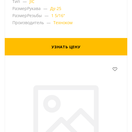
Тип
—
JIC
РазмерРукава
—
Ду-25
РазмерРезьбы
—
1 5/16"
Производитель
—
Техноком
УЗНАТЬ ЦЕНУ