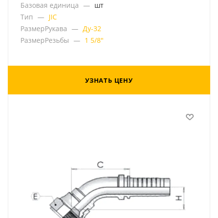
Базовая единица
—
шт
Тип
—
JIC
РазмерРукава
—
Ду-32
РазмерРезьбы
—
1 5/8"
УЗНАТЬ ЦЕНУ