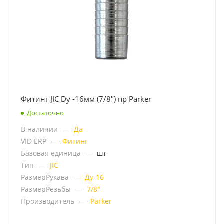
Фитинг JIC Dy -16мм (7/8") пр Parker
Достаточно
В наличии
—
Да
VID ERP
—
Фитинг
Базовая единица
—
шт
Тип
—
JIC
РазмерРукава
—
Ду-16
РазмерРезьбы
—
7/8"
Производитель
—
Parker