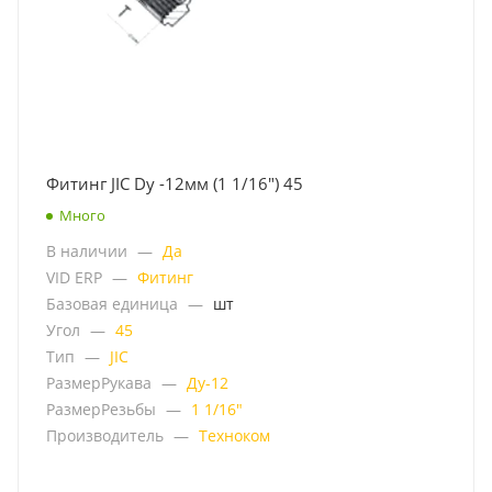
Фитинг JIC Dу -12мм (1 1/16") 45
Много
В наличии
—
Да
VID ERP
—
Фитинг
Базовая единица
—
шт
Угол
—
45
Тип
—
JIC
РазмерРукава
—
Ду-12
РазмерРезьбы
—
1 1/16"
Производитель
—
Техноком