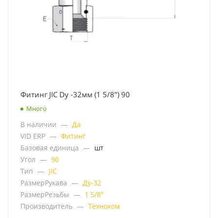
Фитинг JIC Dу -32мм (1 5/8") 90
Много
В наличии
—
Да
VID ERP
—
Фитинг
Базовая единица
—
шт
Угол
—
90
Тип
—
JIC
РазмерРукава
—
Ду-32
РазмерРезьбы
—
1 5/8"
Производитель
—
Техноком