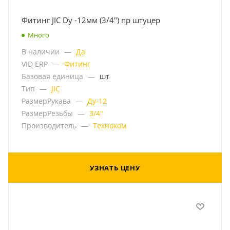
Фитинг JIC Dу -12мм (3/4") пр штуцер
Много
В наличии
—
Да
VID ERP
—
Фитинг
Базовая единица
—
шт
Тип
—
JIC
РазмерРукава
—
Ду-12
РазмерРезьбы
—
3/4"
Производитель
—
Техноком
УЗНАТЬ ЦЕНУ