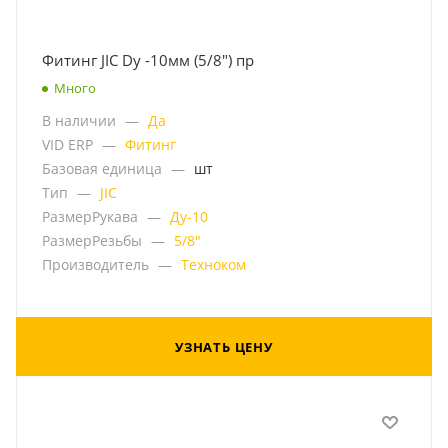
Фитинг JIC Dу -10мм (5/8") пр
Много
В наличии
—
Да
VID ERP
—
Фитинг
Базовая единица
—
шт
Тип
—
JIC
РазмерРукава
—
Ду-10
РазмерРезьбы
—
5/8"
Производитель
—
Техноком
УЗНАТЬ ЦЕНУ