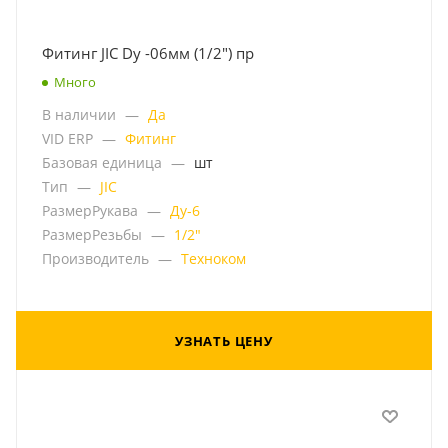
Фитинг JIC Dу -06мм (1/2") пр
Много
В наличии
—
Да
VID ERP
—
Фитинг
Базовая единица
—
шт
Тип
—
JIC
РазмерРукава
—
Ду-6
РазмерРезьбы
—
1/2"
Производитель
—
Техноком
УЗНАТЬ ЦЕНУ