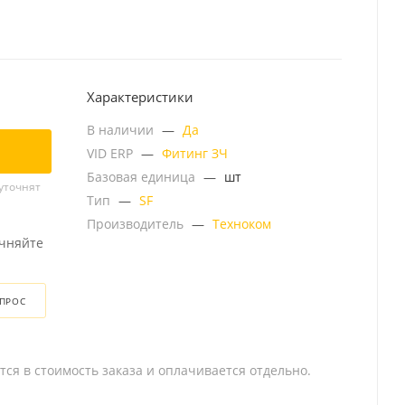
Характеристики
В наличии
—
Да
VID ERP
—
Фитинг ЗЧ
Базовая единица
—
шт
уточнят
Тип
—
SF
Производитель
—
Техноком
очняйте
ОПРОС
тся в стоимость заказа и оплачивается отдельно.