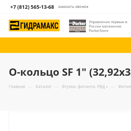
+7 (812) 565-13-68
ЗАКАЗАТЬ ЗВОНОК
Управление первым в
России магазином
ParkerStore
О-кольцо SF 1" (32,92х3
—
—
—
Главная
Каталог
Втулки, фитинги, РВД
Фитин