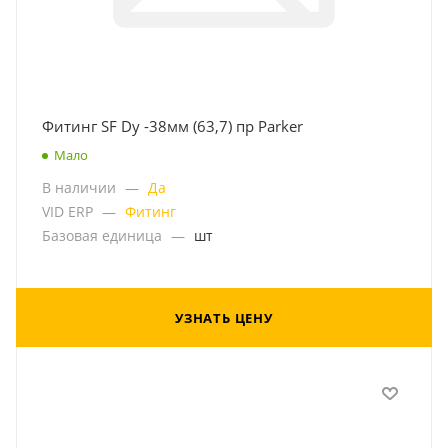
Фитинг SF Dу -38мм (63,7) пр Parker
Мало
В наличии
—
Да
VID ERP
—
Фитинг
Базовая единица
—
шт
УЗНАТЬ ЦЕНУ