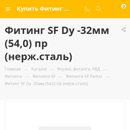
0
Купить Фитинг SF Dу -32мм (54,0) пр (нерж.сталь) — ООО «ГИДРАМАКС»
Фитинг SF Dу -32мм
(54,0) пр
(нерж.сталь)
—
—
—
Главная
Каталог
Втулки, фитинги, РВД
—
—
—
Фитинги
Фитинги SF
Фитинги SF Parker
Фитинг SF Dу -32мм (54,0) пр (нерж.сталь)