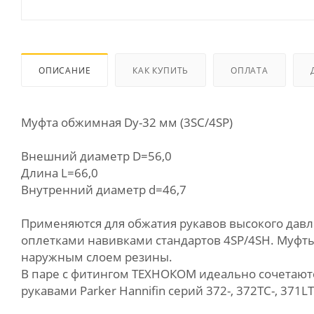
ОПИСАНИЕ
КАК КУПИТЬ
ОПЛАТА
Муфта обжимная Dу-32 мм (3SC/4SP)
Внешний диаметр D=56,0
Длина L=66,0
Внутренний диаметр d=46,7
Применяются для обжатия рукавов высокого давле
оплетками навивками стандартов 4SP/4SH. Муфты
наружным слоем резины.
В паре с фитингом ТЕХНОКОМ идеально сочетаются с
рукавами Parker Hannifin серий 372-, 372ТС-, 371LT-,