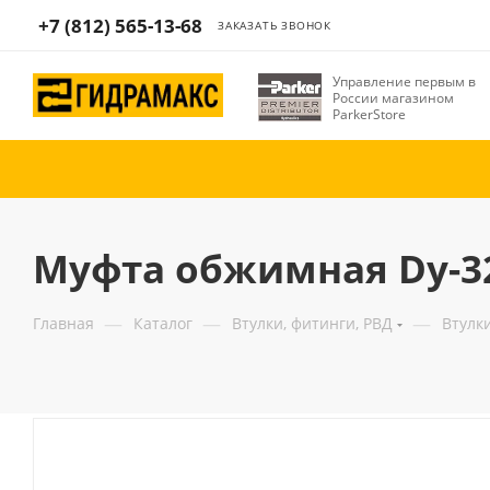
+7 (812) 565-13-68
ЗАКАЗАТЬ ЗВОНОК
Управление первым в
России магазином
ParkerStore
Муфта обжимная Dу-32
—
—
—
Главная
Каталог
Втулки, фитинги, РВД
Втулк