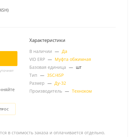
4SH)
Характеристики
В наличии
—
Да
VID ERP
—
Муфта обжимная
Базовая единица
—
шт
уточнят
Тип
—
3SC/4SP
Размер
—
Ду-32
очняйте
Производитель
—
Техноком
ОПРОС
тся в стоимость заказа и оплачивается отдельно.