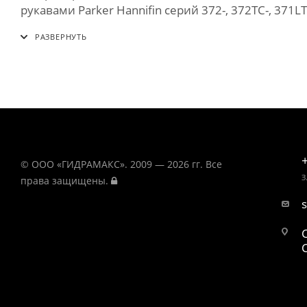
рукавами Parker Hannifin серий 372-, 372ТС-, 371LT-,
© ООО «ГИДРАМАКС». 2009 — 2026 гг. Все
З
права защищены.