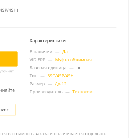
4SP/4SH)
Характеристики
В наличии
—
Да
VID ERP
—
Муфта обжимная
Базовая единица
—
шт
уточнят
Тип
—
3SC/4SP/4SH
Размер
—
Ду-12
очняйте
Производитель
—
Техноком
ОПРОС
тся в стоимость заказа и оплачивается отдельно.