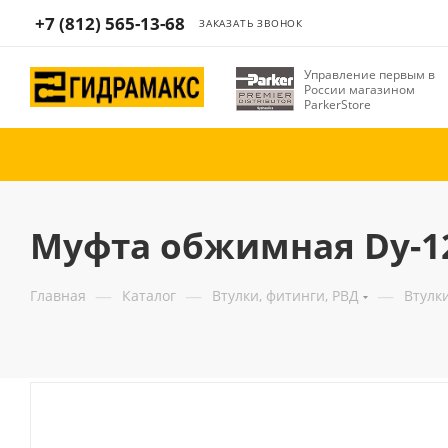
+7 (812) 565-13-68
ЗАКАЗАТЬ ЗВОНОК
Управление первым в
России магазином
ParkerStore
Муфта обжимная Dу-12
—
—
—
Главная
Каталог
Втулки, фитинги, РВД
Втулк