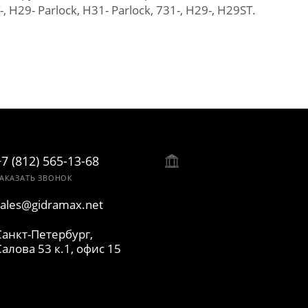
 Н29- Parlock, Н31- Parlock, 731-, Н29-, Н29ST.
+7 (812) 565-13-68
АКАЗАТЬ ЗВОНОК
sales@gidramax.net
Санкт-Петербург,
Салова 53 к.1, офис 15