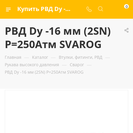
0
Купить РВД Dу -16 мм (2SN) Р=250Атм SVAROG — ООО «ГИДРАМАКС»
РВД Dу -16 мм (2SN)
Р=250Атм SVAROG
—
—
—
Главная
Каталог
Втулки, фитинги, РВД
—
—
Рукава высокого давления
Сварог
РВД Dу -16 мм (2SN) Р=250Атм SVAROG