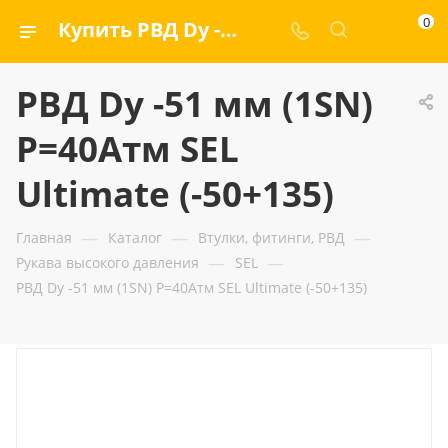
0
Купить РВД Dу -51 мм (1SN) Р=40Атм SEL Ultimate (-50+135) — ООО «ГИДРАМАКС»
РВД Dу -51 мм (1SN)
Р=40Атм SEL
Ultimate (-50+135)
—
—
—
Главная
Каталог
Втулки, фитинги, РВД
—
—
Рукава высокого давления
SEL
РВД Dу -51 мм (1SN) Р=40Атм SEL Ultimate (-50+135)