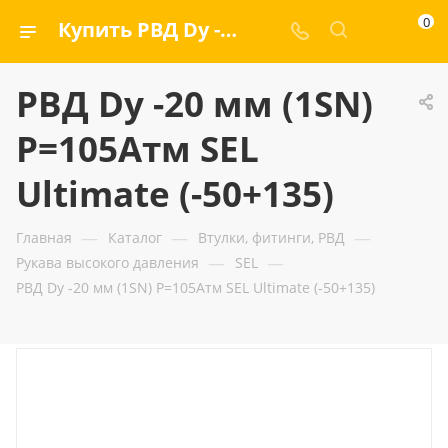
0
Купить РВД Dу -20 мм (1SN) Р=105Атм SEL Ultimate (-50+135) — ООО «ГИДРАМАКС»
РВД Dу -20 мм (1SN)
Р=105Атм SEL
Ultimate (-50+135)
—
—
—
Главная
Каталог
Втулки, фитинги, РВД
—
—
Рукава высокого давления
SEL
РВД Dу -20 мм (1SN) Р=105Атм SEL Ultimate (-50+135)