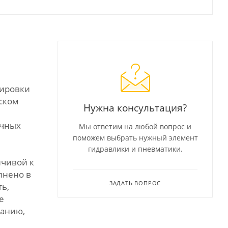
тировки
ском
Нужна консультация?
ичных
Мы ответим на любой вопрос и
поможем выбрать нужный элемент
гидравлики и пневматики.
йчивой к
лнено в
ЗАДАТЬ ВОПРОС
ь,
е
ранию,