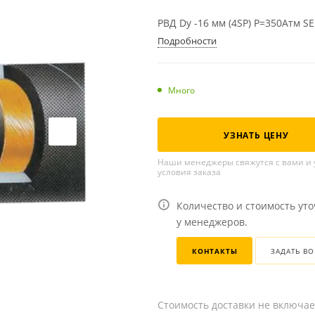
РВД Dу -16 мм (4SP) Р=350Атм S
Подробности
Много
УЗНАТЬ ЦЕНУ
Наши менеджеры свяжутся с вами и 
условия заказа
Количество и стоимость ут
у менеджеров.
КОНТАКТЫ
ЗАДАТЬ В
Стоимость доставки не включае