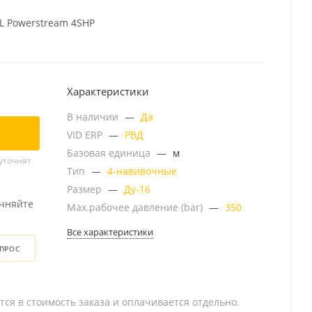
EL Powerstream 4SHP
Характеристики
В наличии
—
Да
VID ERP
—
РВД
Базовая единица
—
м
уточнят
Тип
—
4-навивочные
Размер
—
Ду-16
очняйте
Мах.рабочее давление (bar)
—
350
Все характеристики
ОПРОС
тся в стоимость заказа и оплачивается отдельно.