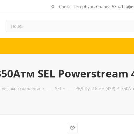
Санкт-Петербург, Салова 53 к.1, офи
=350Атм SEL Powerstream
—
—
а высокого давления
SEL
РВД Dу -16 мм (4SP) Р=350А