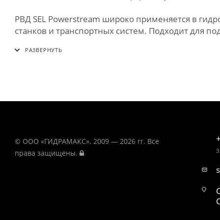
РВД SEL Powerstream широко применяется в гид
станков и транспортных систем. Подходит для по
© ООО «ГИДРАМАКС». 2009 — 2026 гг. Все
З
права защищены.