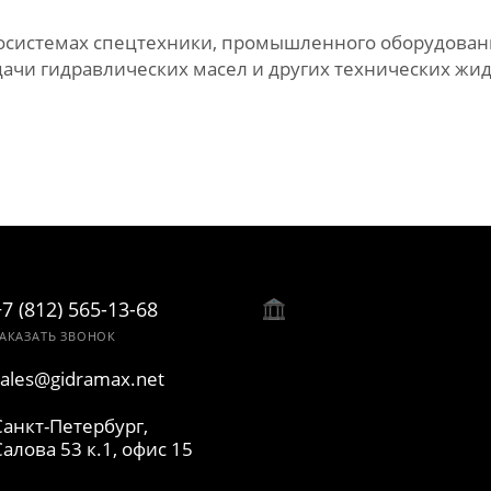
росистемах спецтехники, промышленного оборудован
дачи гидравлических масел и других технических жид
+7 (812) 565-13-68
АКАЗАТЬ ЗВОНОК
sales@gidramax.net
Санкт-Петербург,
Салова 53 к.1, офис 15