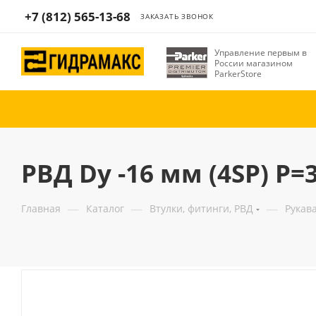
+7 (812) 565-13-68
ЗАКАЗАТЬ ЗВОНОК
Управление первым в
России магазином
ParkerStore
РВД Dу -16 мм (4SP) Р
—
—
—
Главная
Каталог
Втулки, фитинги, РВД
Рукав