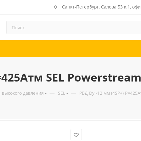
Санкт-Петербург, Салова 53 к.1, офи
Р=425Атм SEL Powerstream
—
—
а высокого давления
SEL
РВД Dу -12 мм (4SP+) Р=425А