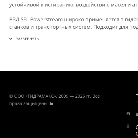
устойчивой к истиранию, воздействию масел и 
РВД SEL Powerstream широко применяется в гид
станков и транспортных систем. Подходит для по
© ООО «ГИДРАМАКС». 2009 — 2026 гг. Все
З
права защищены.