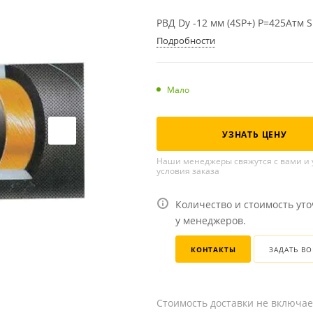
РВД Dу -12 мм (4SP+) Р=425Атм 
Подробности
Мало
УЗНАТЬ ЦЕНУ
Наши менеджеры свяжутся с вами и 
условия заказа
Количество и стоимость ут
у менеджеров.
КОНТАКТЫ
ЗАДАТЬ В
Стоимость доставки не включае