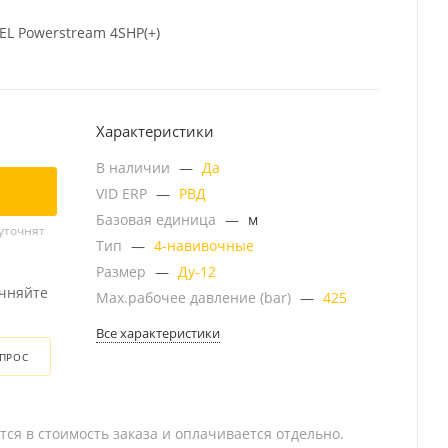
SEL Powerstream 4SHP(+)
Характеристики
В наличии
—
Да
VID ERP
—
РВД
Базовая единица
—
м
уточнят
Тип
—
4-навивочные
Размер
—
Ду-12
очняйте
Мах.рабочее давление (bar)
—
425
Все характеристики
ОПРОС
тся в стоимость заказа и оплачивается отдельно.