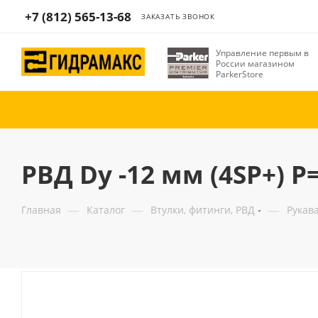
+7 (812) 565-13-68
ЗАКАЗАТЬ ЗВОНОК
Управление первым в
России магазином
ParkerStore
РВД Dу -12 мм (4SP+) 
—
—
—
Главная
Каталог
Втулки, фитинги, РВД
Рукав