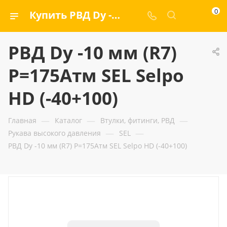
0
Купить РВД Dу -10 мм (R7) Р=175Атм SEL Selpo HD (-40+100) — ООО «ГИДРАМАКС»
РВД Dу -10 мм (R7)
Р=175Атм SEL Selpo
HD (-40+100)
—
—
—
Главная
Каталог
Втулки, фитинги, РВД
—
—
Рукава высокого давления
SEL
РВД Dу -10 мм (R7) Р=175Атм SEL Selpo HD (-40+100)