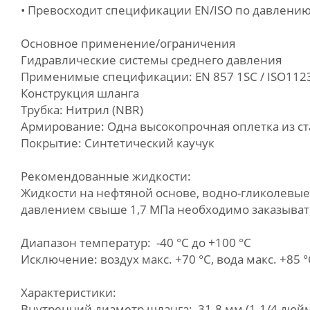
• Превосходит спецификации EN/ISO по давлению,
Основное применение/ограничения
Гидравлические системы среднего давления
Применимые спецификации: EN 857 1SC / ISO1123
Конструкция шланга
Трубка: Нитрил (NBR)
Армирование: Одна высокопрочная оплетка из с
Покрытие: Синтетический каучук
Рекомендованные жидкости:
Жидкости на нефтяной основе, водно-гликолевые 
давлением свыше 1,7 МПа необходимо заказыва
Диапазон температур: -40 °C до +100 °C
Исключение: воздух макс. +70 °C, вода макс. +85 °
Характеристики:
Внутренний диаметр шланга: 31.8 мм (1.1/4 дюй