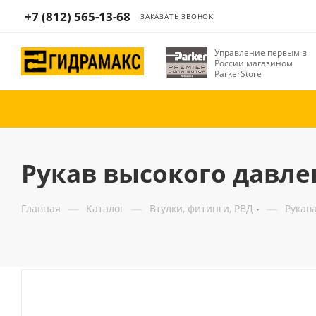
+7 (812) 565-13-68
ЗАКАЗАТЬ ЗВОНОК
Управление первым в
России магазином
ParkerStore
Рукав высокого давлен
—
—
—
Главная
Каталог
Втулки, фитинги, РВД
Рукав