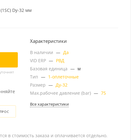
(1SC) Dу-32 мм
Характеристики
В наличии
—
Да
VID ERP
—
РВД
Базовая единица
—
м
уточнят
Тип
—
1-оплеточные
Размер
—
Ду-32
очняйте
Мах.рабочее давление (bar)
—
75
Все характеристики
ОПРОС
тся в стоимость заказа и оплачивается отдельно.