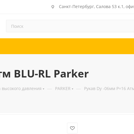
Санкт-Петербург, Салова 53 к.1, офи
тм BLU-RL Parker
—
—
а высокого давления
PARKER
Рукав Dy -06мм P=16 Атм