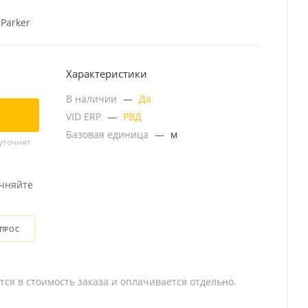
 Parker
Характеристики
В наличии
—
Да
VID ERP
—
РВД
Базовая единица
—
м
уточнят
очняйте
ОПРОС
тся в стоимость заказа и оплачивается отдельно.