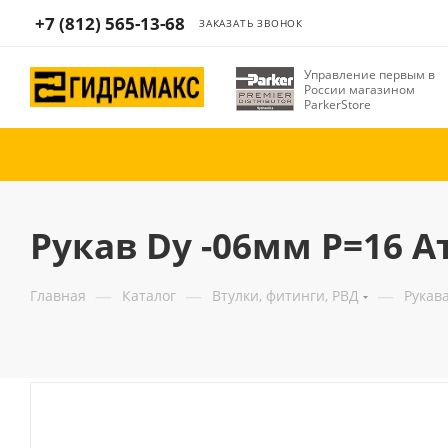
+7 (812) 565-13-68
ЗАКАЗАТЬ ЗВОНОК
Управление первым в
России магазином
ParkerStore
Рукав Dy -06мм P=16 А
—
—
—
Главная
Каталог
Втулки, фитинги, РВД
Рукав