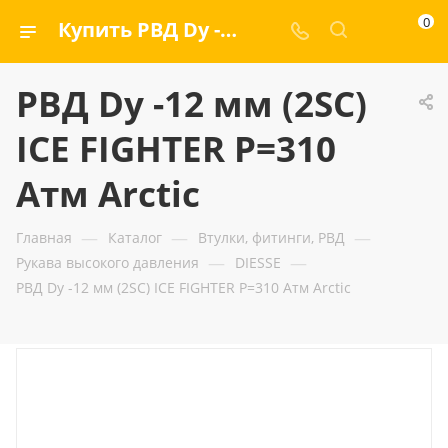
0
Купить РВД Dу -12 мм (2SC) ICE FIGHTER Р=310 Атм Arctic — ООО «ГИДРАМАКС»
РВД Dу -12 мм (2SC)
ICE FIGHTER Р=310
Атм Arctic
—
—
—
Главная
Каталог
Втулки, фитинги, РВД
—
—
Рукава высокого давления
DIESSE
РВД Dу -12 мм (2SC) ICE FIGHTER Р=310 Атм Arctic