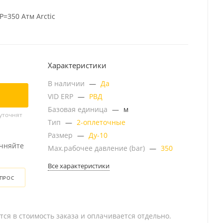
Р=350 Атм Arctic
Характеристики
В наличии
—
Да
VID ERP
—
РВД
Базовая единица
—
м
уточнят
Тип
—
2-оплеточные
Размер
—
Ду-10
очняйте
Мах.рабочее давление (bar)
—
350
Все характеристики
ОПРОС
тся в стоимость заказа и оплачивается отдельно.