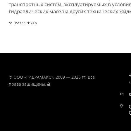
транспортных систем, эксплуатируемых в услови
гидравлических масел и других технических жид
© ООО «ГИДРАМАКС». 2009 — 2026 гг. Все
З
права защищены.