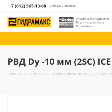
+7 (812) 565-13-68
ЗАКАЗАТЬ ЗВОНОК
Управление первым в
России магазином
ParkerStore
РВД Dу -10 мм (2SC) IC
—
—
—
Главная
Каталог
Втулки, фитинги, РВД
Рукав