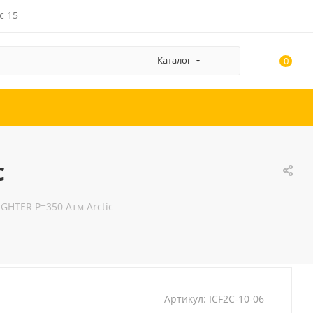
с 15
Каталог
0
c
FIGHTER Р=350 Атм Arctic
Артикул:
ICF2C-10-06