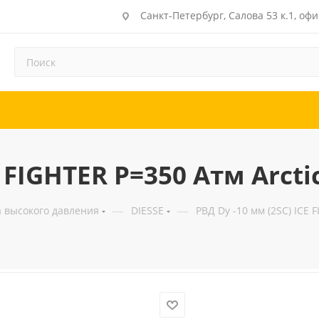
Санкт-Петербург, Салова 53 к.1, офи
E FIGHTER Р=350 Атм Arcti
—
—
а высокого давления
DIESSE
РВД Dу -10 мм (2SC) ICE 