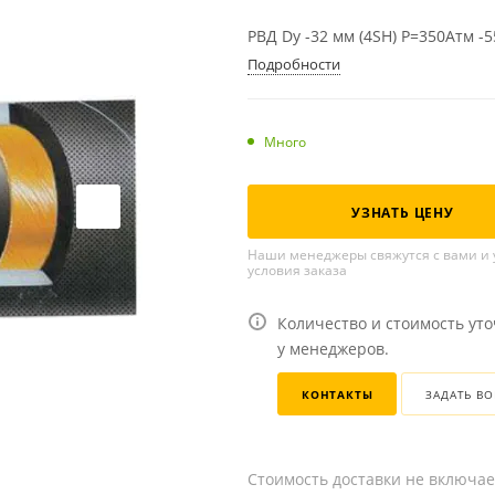
РВД Dу -32 мм (4SH) Р=350Атм -
Подробности
Много
УЗНАТЬ ЦЕНУ
Наши менеджеры свяжутся с вами и 
условия заказа
Количество и стоимость ут
у менеджеров.
КОНТАКТЫ
ЗАДАТЬ В
Стоимость доставки не включае