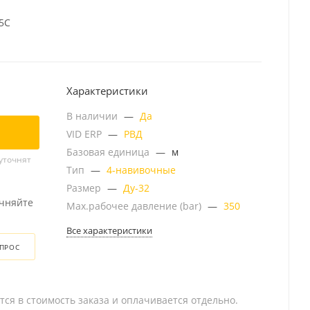
55C
Характеристики
В наличии
—
Да
VID ERP
—
РВД
Базовая единица
—
м
уточнят
Тип
—
4-навивочные
Размер
—
Ду-32
очняйте
Мах.рабочее давление (bar)
—
350
Все характеристики
ОПРОС
тся в стоимость заказа и оплачивается отдельно.