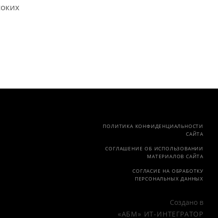
соких
ПОЛИТИКА КОНФИДЕНЦИАЛЬНОСТИ
САЙТА
СОГЛАШЕНИЕ ОБ ИСПОЛЬЗОВАНИИ
МАТЕРИАЛОВ САЙТА
СОГЛАСИЕ НА ОБРАБОТКУ
ПЕРСОНАЛЬНЫХ ДАННЫХ
Создано в
«АБМ» ИТ-ИНТЕГРАТОР