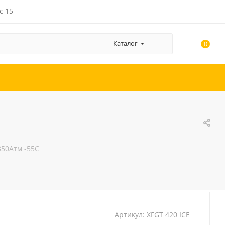
с 15
Каталог
0
350Атм -55C
Артикул:
XFGT 420 ICE