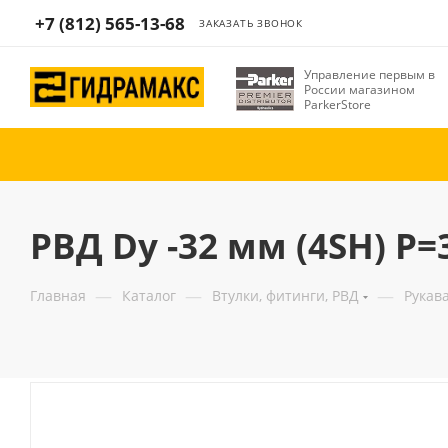
+7 (812) 565-13-68
ЗАКАЗАТЬ ЗВОНОК
Управление первым в
России магазином
ParkerStore
РВД Dу -32 мм (4SH) Р=
—
—
—
Главная
Каталог
Втулки, фитинги, РВД
Рукав