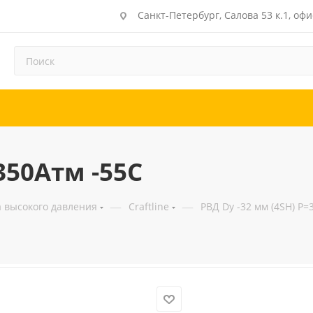
Санкт-Петербург, Салова 53 к.1, офи
350Атм -55C
—
—
а высокого давления
Craftline
РВД Dу -32 мм (4SH) Р=