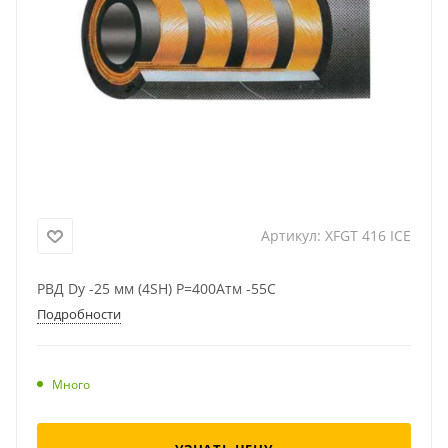
Артикул:
XFGT 416 ICE
РВД Dу -25 мм (4SH) Р=400Атм -55C
Подробности
Много