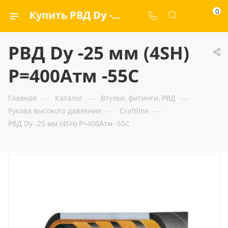
0
Купить РВД Dу -25 мм (4SH) Р=400Атм -55C — ООО «ГИДРАМАКС»
РВД Dу -25 мм (4SH)
Р=400Атм -55C
—
—
—
Главная
Каталог
Втулки, фитинги, РВД
—
—
Рукава высокого давления
Craftline
РВД Dу -25 мм (4SH) Р=400Атм -55C