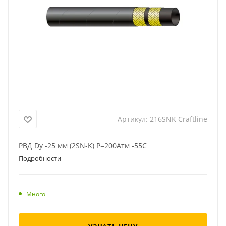
Артикул:
216SNK Craftline
РВД Dу -25 мм (2SN-K) Р=200Атм -55C
Подробности
Много