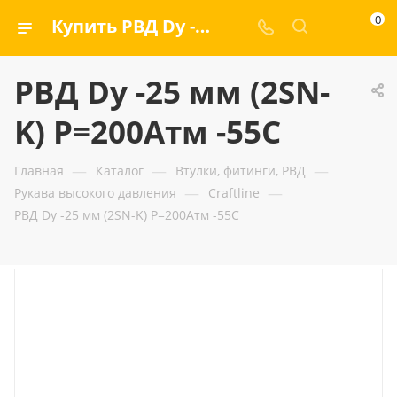
0
Купить РВД Dу -25 мм (2SN-K) Р=200Атм -55C — ООО «ГИДРАМАКС»
РВД Dу -25 мм (2SN-
K) Р=200Атм -55C
—
—
—
Главная
Каталог
Втулки, фитинги, РВД
—
—
Рукава высокого давления
Craftline
РВД Dу -25 мм (2SN-K) Р=200Атм -55C