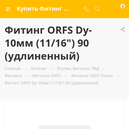
0
Купить Фитинг ORFS Dy-10мм (11/16") 90 (удлиненный) — ООО «ГИДРАМАКС»
Фитинг ORFS Dy-
10мм (11/16") 90
(удлиненный)
—
—
—
Главная
Каталог
Втулки, фитинги, РВД
—
—
—
Фитинги
Фитинги ORFS
Фитинги ORFS Parker
Фитинг ORFS Dy-10мм (11/16") 90 (удлиненный)