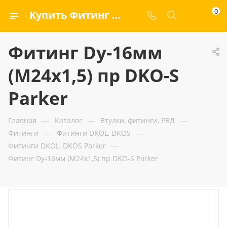
0
Купить Фитинг Dу-16мм (М24х1,5) пр DKO-S Parker — ООО «ГИДРАМАКС»
Фитинг Dу-16мм
(М24х1,5) пр DKO-S
Parker
—
—
—
Главная
Каталог
Втулки, фитинги, РВД
—
—
Фитинги
Фитинги DKOL, DKOS
—
Фитинги DKOL, DKOS Parker
Фитинг Dу-16мм (М24х1,5) пр DKO-S Parker