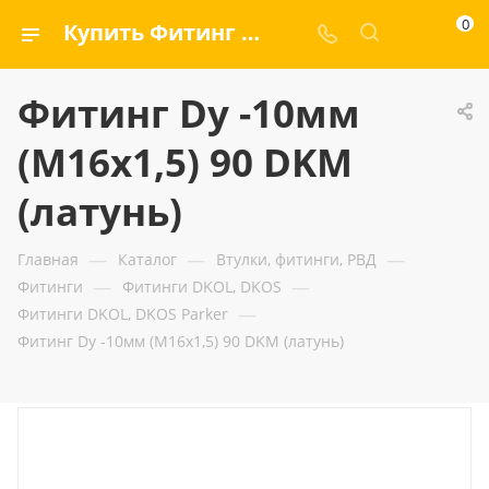
0
Купить Фитинг Dу -10мм (М16х1,5) 90 DKM (латунь) — ООО «ГИДРАМАКС»
Фитинг Dу -10мм
(М16х1,5) 90 DKM
(латунь)
—
—
—
Главная
Каталог
Втулки, фитинги, РВД
—
—
Фитинги
Фитинги DKOL, DKOS
—
Фитинги DKOL, DKOS Parker
Фитинг Dу -10мм (М16х1,5) 90 DKM (латунь)