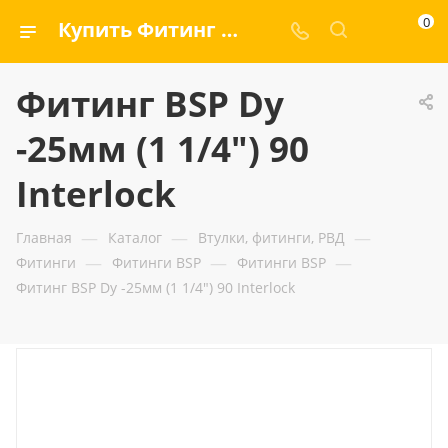
0
Купить Фитинг BSP Dу -25мм (1 1/4") 90 Interlock — ООО «ГИДРАМАКС»
Фитинг BSP Dу
-25мм (1 1/4") 90
Interlock
—
—
—
Главная
Каталог
Втулки, фитинги, РВД
—
—
—
Фитинги
Фитинги BSP
Фитинги BSP
Фитинг BSP Dу -25мм (1 1/4") 90 Interlock