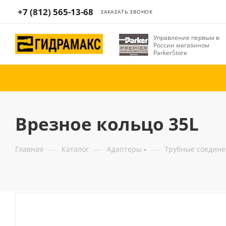
+7 (812) 565-13-68
ЗАКАЗАТЬ ЗВОНОК
Управление первым в
России магазином
ParkerStore
Врезное кольцо 35L
—
—
—
Главная
Каталог
Адаптеры
Трубные соедин