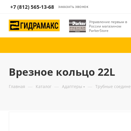
+7 (812) 565-13-68
ЗАКАЗАТЬ ЗВОНОК
Управление первым в
России магазином
ParkerStore
Врезное кольцо 22L
—
—
—
Главная
Каталог
Адаптеры
Трубные соедин