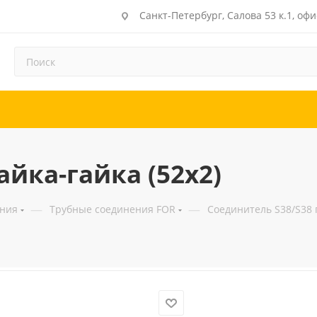
Санкт-Петербург, Салова 53 к.1, офи
айка-гайка (52x2)
—
—
ения
Трубные соединения FOR
Соединитель S38/S38 г