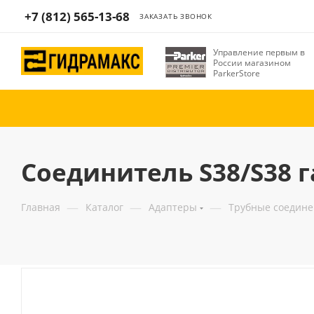
+7 (812) 565-13-68
ЗАКАЗАТЬ ЗВОНОК
Управление первым в
России магазином
ParkerStore
Соединитель S38/S38 г
—
—
—
Главная
Каталог
Адаптеры
Трубные соедин