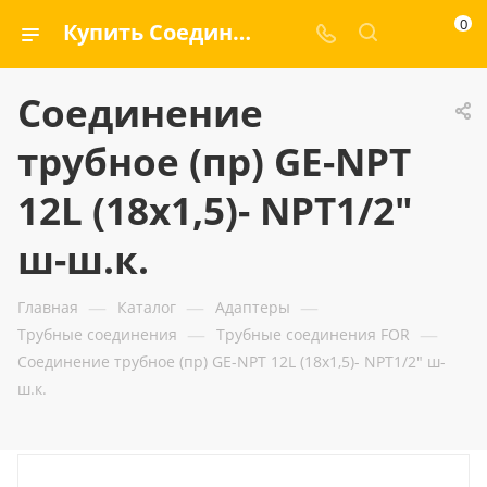
0
Купить Соединение трубное (пр) GE-NPT 12L (18x1,5)- NPT1/2" ш-ш.к. — ООО «ГИДРАМАКС»
Соединение
трубное (пр) GE-NPT
12L (18x1,5)- NPT1/2"
ш-ш.к.
—
—
—
Главная
Каталог
Адаптеры
—
—
Трубные соединения
Трубные соединения FOR
Соединение трубное (пр) GE-NPT 12L (18x1,5)- NPT1/2" ш-
ш.к.