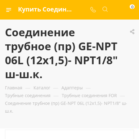
0
Купить Соединение трубное (пр) GE-NPT 06L (12x1,5)- NPT1/8" ш-ш.к. — ООО «ГИДРАМАКС»
Соединение
трубное (пр) GE-NPT
06L (12x1,5)- NPT1/8"
ш-ш.к.
—
—
—
Главная
Каталог
Адаптеры
—
—
Трубные соединения
Трубные соединения FOR
Соединение трубное (пр) GE-NPT 06L (12x1,5)- NPT1/8" ш-
ш.к.