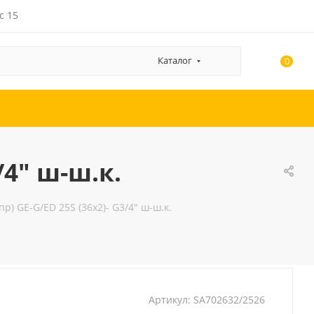
с 15
Каталог
0
/4" ш-ш.к.
р) GE-G/ED 25S (36x2)- G3/4" ш-ш.к.
Артикул:
SA702632/2526