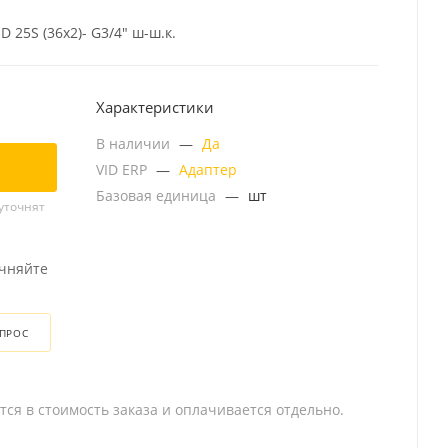
 25S (36x2)- G3/4" ш-ш.к.
Характеристики
В наличии
—
Да
VID ERP
—
Адаптер
Базовая единица
—
шт
уточнят
очняйте
ОПРОС
тся в стоимость заказа и оплачивается отдельно.