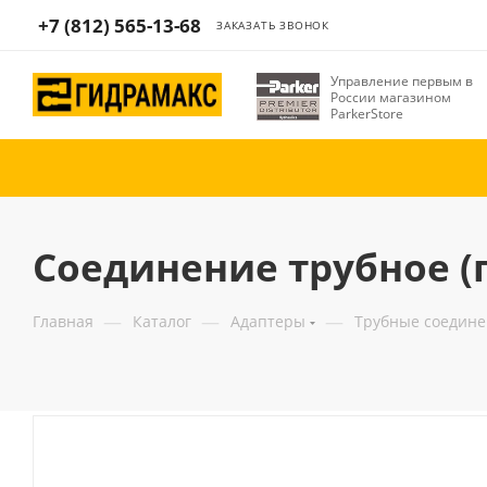
+7 (812) 565-13-68
ЗАКАЗАТЬ ЗВОНОК
Управление первым в
России магазином
ParkerStore
Соединение трубное (пр
—
—
—
Главная
Каталог
Адаптеры
Трубные соедин