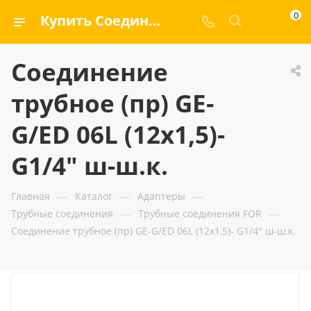
0
Купить Соединение трубное (пр) GE-G/ED 06L (12x1,5)- G1/4" ш-ш.к. — ООО «ГИДРАМАКС»
Соединение
трубное (пр) GE-
G/ED 06L (12x1,5)-
G1/4" ш-ш.к.
—
—
—
Главная
Каталог
Адаптеры
—
—
Трубные соединения
Трубные соединения FOR
Соединение трубное (пр) GE-G/ED 06L (12x1,5)- G1/4" ш-ш.к.