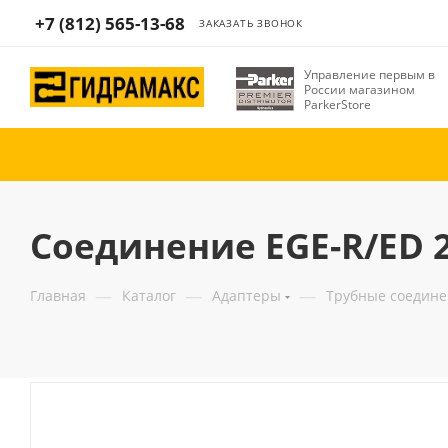
+7 (812) 565-13-68
ЗАКАЗАТЬ ЗВОНОК
Управление первым в
России магазином
ParkerStore
Соединение EGE-R/ED 2
—
—
—
Главная
Каталог
Адаптеры
Трубные соедин