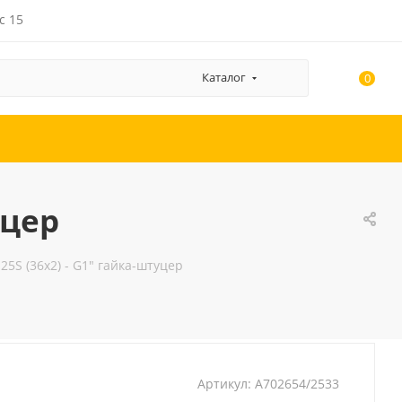
с 15
Каталог
0
уцер
5S (36x2) - G1" гайка-штуцер
Артикул:
A702654/2533