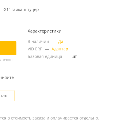
 - G1" гайка-штуцер
Характеристики
В наличии
—
Да
VID ERP
—
Адаптер
Базовая единица
—
шт
уточнят
очняйте
ОПРОС
тся в стоимость заказа и оплачивается отдельно.