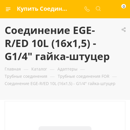
0
Купить Соединение EGE-R/ED 10L (16x1,5) - G1/4" гайка-штуцер — ООО «ГИДРАМАКС»
Соединение EGE-
R/ED 10L (16x1,5) -
G1/4" гайка-штуцер
—
—
—
Главная
Каталог
Адаптеры
—
—
Трубные соединения
Трубные соединения FOR
Соединение EGE-R/ED 10L (16x1,5) - G1/4" гайка-штуцер