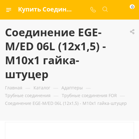
0
Купить Соединение EGE-M/ED 06L (12x1,5) - M10x1 гайка-штуцер — ООО «ГИДРАМАКС»
Соединение EGE-
M/ED 06L (12x1,5) -
M10x1 гайка-
штуцер
—
—
—
Главная
Каталог
Адаптеры
—
—
Трубные соединения
Трубные соединения FOR
Соединение EGE-M/ED 06L (12x1,5) - M10x1 гайка-штуцер