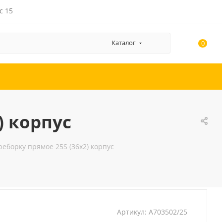
с 15
Каталог
0
) корпус
еборку прямое 25S (36x2) корпус
Артикул:
A703502/25