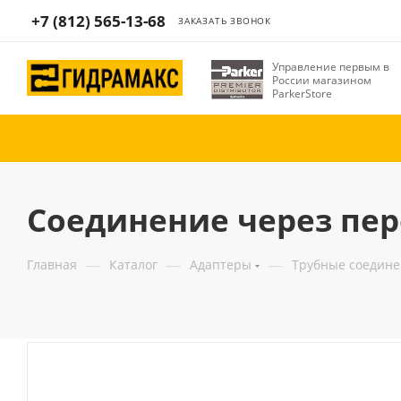
+7 (812) 565-13-68
ЗАКАЗАТЬ ЗВОНОК
Управление первым в
России магазином
ParkerStore
Соединение через пере
—
—
—
Главная
Каталог
Адаптеры
Трубные соедин