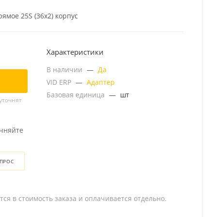
ямое 25S (36x2) корпус
Характеристики
В наличии
—
Да
VID ERP
—
Адаптер
Базовая единица
—
шт
уточнят
очняйте
ОПРОС
тся в стоимость заказа и оплачивается отдельно.