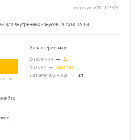
Артикул:
A701113/08
м для внутренних конусов 24 град. LS-08
Характеристики
В наличии
—
Да
VID ERP
—
Адаптер
Базовая единица
—
шт
уточнят
очняйте
ОПРОС