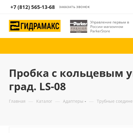
+7 (812) 565-13-68
ЗАКАЗАТЬ ЗВОНОК
Управление первым в
России магазином
ParkerStore
Пробка с кольцевым у
град. LS-08
—
—
—
Главная
Каталог
Адаптеры
Трубные соедин