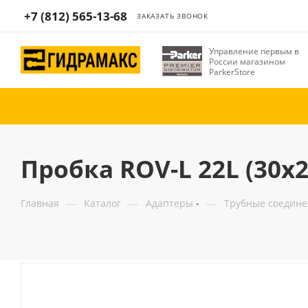
+7 (812) 565-13-68
ЗАКАЗАТЬ ЗВОНОК
Управление первым в
России магазином
ParkerStore
Пробка ROV-L 22L (30x
—
—
—
Главная
Каталог
Адаптеры
Трубные соедин