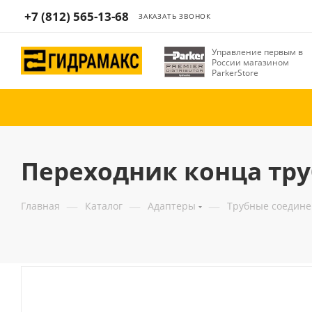
+7 (812) 565-13-68
ЗАКАЗАТЬ ЗВОНОК
Управление первым в
России магазином
ParkerStore
Переходник конца трубы
—
—
—
Главная
Каталог
Адаптеры
Трубные соедин