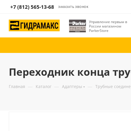
+7 (812) 565-13-68
ЗАКАЗАТЬ ЗВОНОК
Управление первым в
России магазином
ParkerStore
Переходник конца трубы
—
—
—
Главная
Каталог
Адаптеры
Трубные соедин