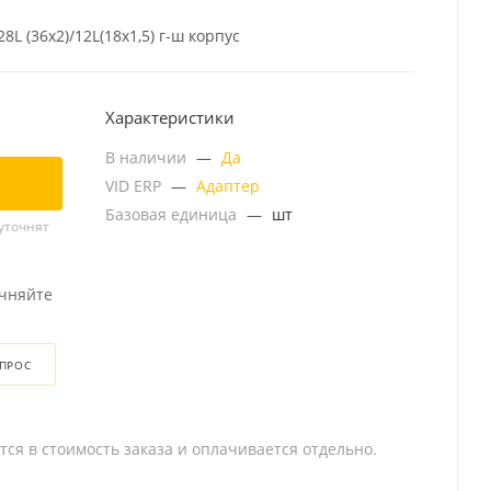
L (36x2)/12L(18x1,5) г-ш корпус
Характеристики
В наличии
—
Да
VID ERP
—
Адаптер
Базовая единица
—
шт
уточнят
очняйте
ОПРОС
тся в стоимость заказа и оплачивается отдельно.