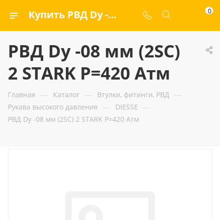
0
Купить РВД Dу -08 мм (2SC) 2 STARK Р=420 Атм — ООО «ГИДРАМАКС»
РВД Dу -08 мм (2SC)
2 STARK Р=420 Атм
—
—
—
Главная
Каталог
Втулки, фитинги, РВД
—
—
Рукава высокого давления
DIESSE
РВД Dу -08 мм (2SC) 2 STARK Р=420 Атм