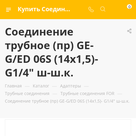
0
Купить Соединение трубное (пр) GE-G/ED 06S (14x1,5)- G1/4" ш-ш.к. — ООО «ГИДРАМАКС»
Соединение
трубное (пр) GE-
G/ED 06S (14x1,5)-
G1/4" ш-ш.к.
—
—
—
Главная
Каталог
Адаптеры
—
—
Трубные соединения
Трубные соединения FOR
Соединение трубное (пр) GE-G/ED 06S (14x1,5)- G1/4" ш-ш.к.