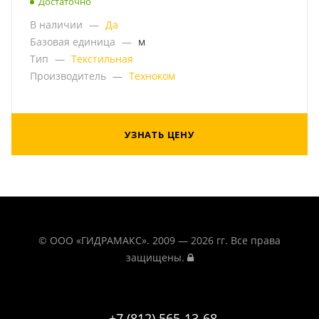
Достаточно
В наличии
—
Да
Базовая единица
—
м
Тип
—
Текстильная
Производитель
—
Техноком
УЗНАТЬ ЦЕНУ
© ООО «ГИДРАМАКС». 2009 — 2026 гг. Все права
защищены.
+7 (812) 565-13-68